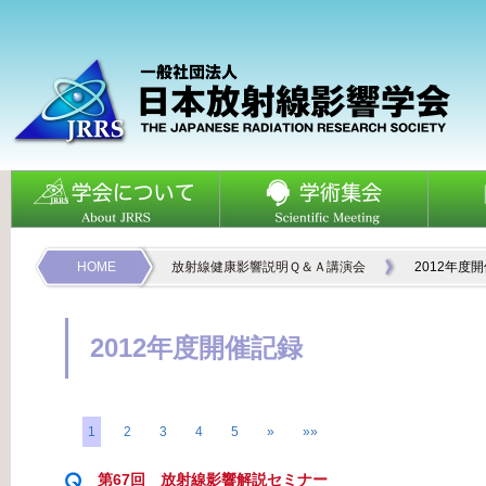
HOME
放射線健康影響説明Ｑ＆Ａ講演会
2012年度
2012年度開催記録
1
2
3
4
5
»
»»
第67回 放射線影響解説セミナー