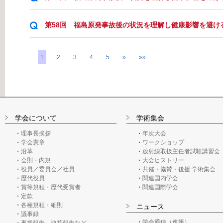
第58回 福島原発事故後の状況を理解し健康影響を避け
1
2
3
4
5
»
»»
学会について
学術集会
理事長挨拶
年次大会
学会憲章
ワークショップ
沿革
放射線取扱主任者試験講習会
会則・内規
大会ヒストリー
役員／委員会／社員
共催・協賛・後援 学術集会
歴代役員
関連国内学会
賞等規程・歴代受賞者
関連国際学会
定款
各種規程・細則
ニュース
議事録
学会通信（速報）