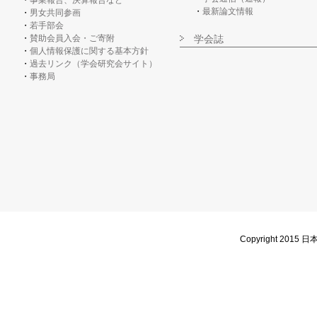
事業報告、決算報告など
最新論文情報
男女共同参画
若手部会
賛助会員入会・ご寄附
学会誌
個人情報保護に関する基本方針
過去リンク（学会研究会サイト）
事務局
Copyright 2015 