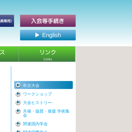
▶ English
年次大会
ワークショップ
大会ヒストリー
共催・協賛・後援 学術集
会
関連国内学会