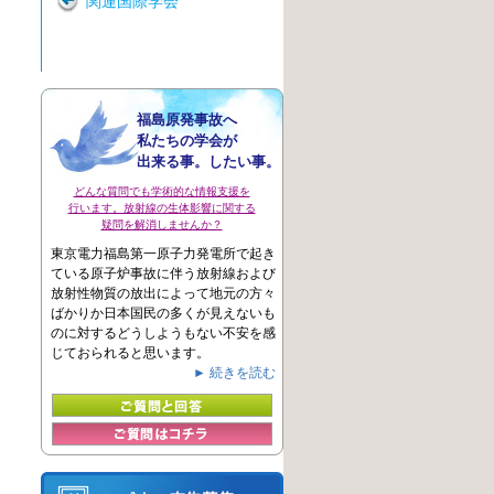
関連国際学会
福島原発事故へ
私たちの学会が
出来る事。したい事。
どんな質問でも学術的な情報支援を
行います。放射線の生体影響に関する
疑問を解消しませんか？
東京電力福島第一原子力発電所で起き
ている原子炉事故に伴う放射線および
放射性物質の放出によって地元の方々
ばかりか日本国民の多くが見えないも
のに対するどうしようもない不安を感
じておられると思います。
► 続きを読む