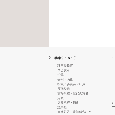
学会について
理事長挨拶
学会憲章
沿革
会則・内規
役員／委員会／社員
歴代役員
賞等規程・歴代受賞者
定款
各種規程・細則
議事録
事業報告、決算報告など