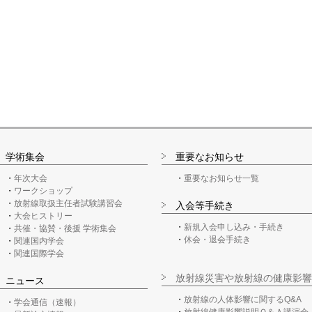
学術集会
重要なお知らせ
年次大会
重要なお知らせ一覧
ワークショップ
放射線取扱主任者試験講習会
入会等手続き
大会ヒストリー
新規入会申し込み・手続き
共催・協賛・後援 学術集会
休会・退会手続き
関連国内学会
関連国際学会
放射線災害や放射線の健康影響
ニュース
放射線の人体影響に関するQ&A
学会通信（速報）