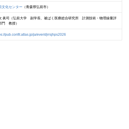
前文化センター
（青森県弘前市）
次 眞司（弘前大学 副学長、被ばく医療総合研究所 計測技術・物理線量評
部門 教授）
ps://pub.confit.atlas.jp/ja/event/jrrsjhps2026