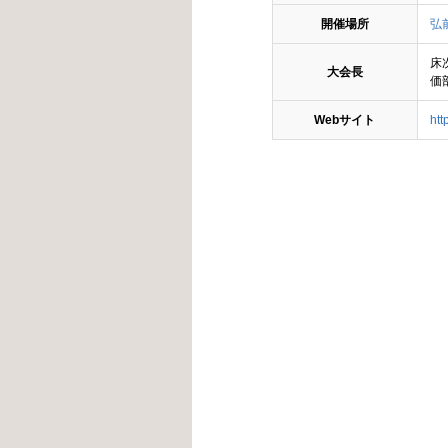
開催場所
弘
床
大会長
価
Webサイト
htt