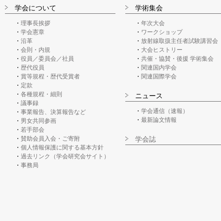
学会について
学術集会
理事長挨拶
年次大会
学会憲章
ワークショップ
沿革
放射線取扱主任者試験講習会
会則・内規
大会ヒストリー
役員／委員会／社員
共催・協賛・後援 学術集会
歴代役員
関連国内学会
賞等規程・歴代受賞者
関連国際学会
定款
各種規程・細則
ニュース
議事録
学会通信（速報）
事業報告、決算報告など
最新論文情報
男女共同参画
若手部会
賛助会員入会・ご寄附
学会誌
個人情報保護に関する基本方針
過去リンク（学会研究会サイト）
事務局