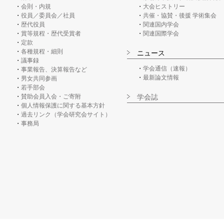
会則・内規
大会ヒストリー
役員／委員会／社員
共催・協賛・後援 学術集会
歴代役員
関連国内学会
賞等規程・歴代受賞者
関連国際学会
定款
各種規程・細則
ニュース
議事録
学会通信（速報）
事業報告、決算報告など
最新論文情報
男女共同参画
若手部会
賛助会員入会・ご寄附
学会誌
個人情報保護に関する基本方針
過去リンク（学会研究会サイト）
事務局