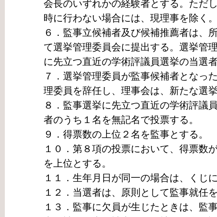
会長のいずれかの経験者とする。ただ
時に行わない場合には、現理事を除く
６．監事立候補者及び候補推薦者は、
て選挙管理委員会に提出する。選挙管
に先立つ直近の学術評議員選挙の当選
７．選挙管理委員が監事候補者となっ
理委員を辞任し、理事会は、新たな選
８．監事選挙に先立つ直近の学術評議
者のうち１名を無記名で投票する。
９．得票数の上位２名を監事とする。
１０．第８項の投票において、得票数
を上位とする。
１１．生年月日が同一の場合は、くじ
１２．当選者は、原則として監事就任
１３．監事に欠員が生じたときは、監