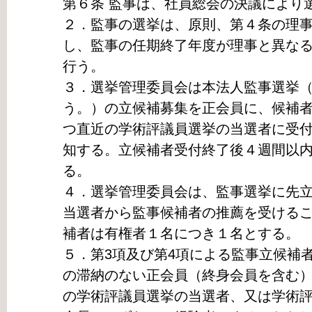
第６条 監事は、社員総会の決議により
２．監事の選挙は、原則、第４条の理
し、監事の任期終了年度が理事と異な
行う。
３．選挙管理委員会は本法人監事選挙
う。）の立候補募集を正会員に、候補
つ直近の学術評議員選挙の当選者に受
知する。立候補者受付終了後４週間以
る。
４．選挙管理委員会は、監事選挙に先
当選者から監事候補者の推薦を受ける
補者は有権者１名につき１名とする。
５．第3項及び第4項による監事立候補
の滞納のない正会員（終身会員を含む
の学術評議員選挙の当選者、又は学術