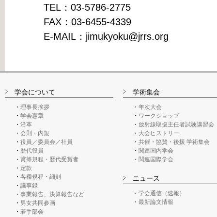
TEL：03-5786-2775
FAX：03-6455-4339
E-MAIL：jimukyoku@jrrs.org
学会について
学術集会
理事長挨拶
年次大会
学会憲章
ワークショップ
沿革
放射線取扱主任者試験講習会
会則・内規
大会ヒストリー
役員／委員会／社員
共催・協賛・後援 学術集会
歴代役員
関連国内学会
賞等規程・歴代受賞者
関連国際学会
定款
各種規程・細則
ニュース
議事録
学会通信（速報）
事業報告、決算報告など
最新論文情報
男女共同参画
若手部会