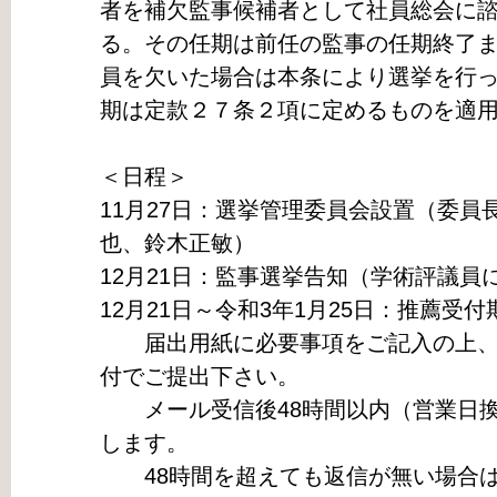
者を補欠監事候補者として社員総会に
る。その任期は前任の監事の任期終了
員を欠いた場合は本条により選挙を行
期は定款２７条２項に定めるものを適
＜日程＞
11月27日：選挙管理委員会設置（委員
也、鈴木正敏）
12月21日：監事選挙告知（学術評議員
12月21日～令和3年1月25日：推薦受
届出用紙に必要事項をご記入の上、
付でご提出下さい。
メール受信後48時間以内（営業日換
します。
48時間を超えても返信が無い場合は