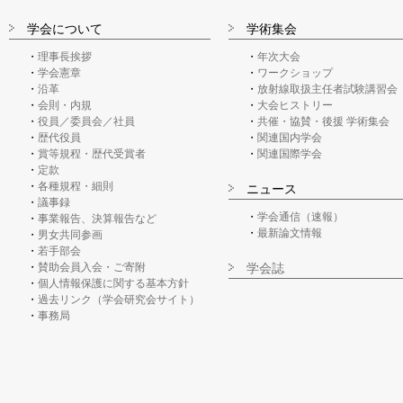
学会について
学術集会
理事長挨拶
年次大会
学会憲章
ワークショップ
沿革
放射線取扱主任者試験講習会
会則・内規
大会ヒストリー
役員／委員会／社員
共催・協賛・後援 学術集会
歴代役員
関連国内学会
賞等規程・歴代受賞者
関連国際学会
定款
各種規程・細則
ニュース
議事録
学会通信（速報）
事業報告、決算報告など
最新論文情報
男女共同参画
若手部会
賛助会員入会・ご寄附
学会誌
個人情報保護に関する基本方針
過去リンク（学会研究会サイト）
事務局