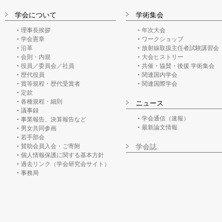
学会について
学術集会
理事長挨拶
年次大会
学会憲章
ワークショップ
沿革
放射線取扱主任者試験講習会
会則・内規
大会ヒストリー
役員／委員会／社員
共催・協賛・後援 学術集会
歴代役員
関連国内学会
賞等規程・歴代受賞者
関連国際学会
定款
各種規程・細則
ニュース
議事録
学会通信（速報）
事業報告、決算報告など
最新論文情報
男女共同参画
若手部会
賛助会員入会・ご寄附
学会誌
個人情報保護に関する基本方針
過去リンク（学会研究会サイト）
事務局