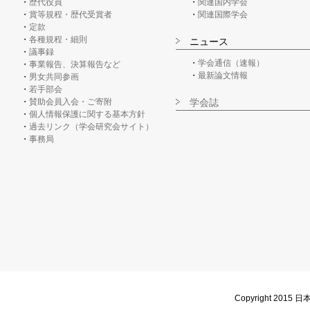
歴代役員
関連国内学会
賞等規程・歴代受賞者
関連国際学会
定款
各種規程・細則
ニュース
議事録
学会通信（速報）
事業報告、決算報告など
最新論文情報
男女共同参画
若手部会
賛助会員入会・ご寄附
学会誌
個人情報保護に関する基本方針
過去リンク（学会研究会サイト）
事務局
Copyright 2015 