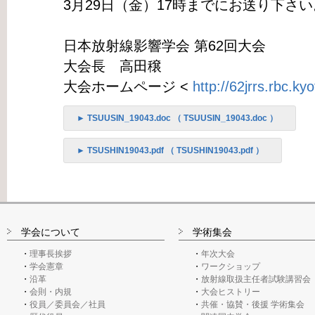
3月29日（金）17時までにお送り下さい
日本放射線影響学会 第62回大会
大会長 高田穣
大会ホームページ <
http://62jrrs.rbc.kyo
► TSUUSIN_19043.doc （ TSUUSIN_19043.doc ）
► TSUSHIN19043.pdf （ TSUSHIN19043.pdf ）
学会について
学術集会
理事長挨拶
年次大会
学会憲章
ワークショップ
沿革
放射線取扱主任者試験講習会
会則・内規
大会ヒストリー
役員／委員会／社員
共催・協賛・後援 学術集会