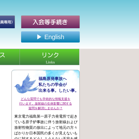
▶ English
福島原発事故へ
私たちの学会が
出来る事。したい事。
どんな質問でも学術的な情報支援を
行います。放射線の生体影響に関する
疑問を解消しませんか？
東京電力福島第一原子力発電所で起き
ている原子炉事故に伴う放射線および
放射性物質の放出によって地元の方々
ばかりか日本国民の多くが見えないも
のに対するどうしようもない不安を感