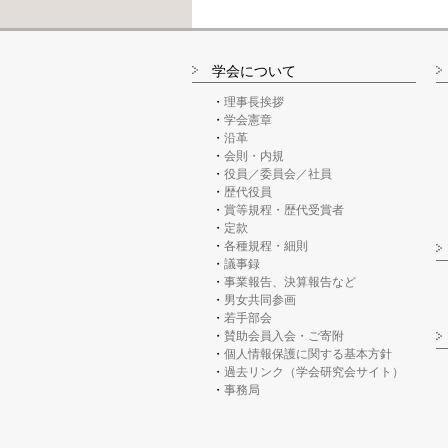
学会について
理事長挨拶
学会憲章
沿革
会則・内規
役員／委員会／社員
歴代役員
賞等規程・歴代受賞者
定款
各種規程・細則
議事録
事業報告、決算報告など
男女共同参画
若手部会
賛助会員入会・ご寄附
個人情報保護に関する基本方針
過去リンク（学会研究会サイト）
事務局