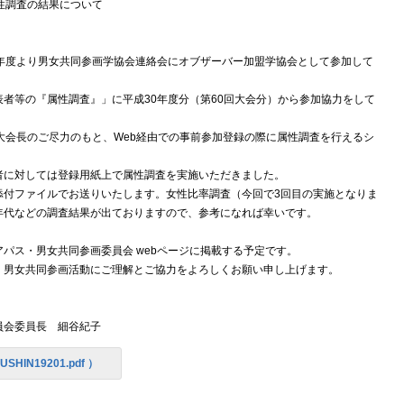
性調査の結果について
8年度より男女共同参画学協会連絡会にオブザーバー加盟学協会として参加して
者等の『属性調査』」に平成30年度分（第60回大会分）から参加協力をして
大会長のご尽力のもと、Web経由での事前参加登録の際に属性調査を行えるシ
者に対しては登録用紙上で属性調査を実施いただきました。
添付ファイルでお送りいたします。女性比率調査（今回で3回目の実施となりま
年代などの調査結果が出ておりますので、参考になれば幸いです。
パス・男女共同参画委員会 webページに掲載する予定です。
・男女共同参画活動にご理解とご協力をよろしくお願い申し上げます。
員会委員長 細谷紀子
USHIN19201.pdf ）