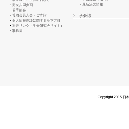
最新論文情報
男女共同参画
若手部会
賛助会員入会・ご寄附
学会誌
個人情報保護に関する基本方針
過去リンク（学会研究会サイト）
事務局
Copyright 2015 