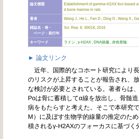
論文標題
Establishment of gamma-H2AX foci-based ass
d bone marrow in rats
著者
Wang J., He L., Fan D., Ding D., Wang X., Gao
雑誌名・巻・
Sci. Rep. 6: 30018, 2016
ページ・発行年
キーワード
ラドン , γ-H2AX , DNA損傷 , 赤色骨髄
► 論文リンク
近年、国際的なコホート研究により長
のリスクが上昇することが報告され、
な検討が必要とされている。著者らは、
Poは骨に蓄積してα線を放出し、骨髄
病をもたらすと考えた。そこで本研究で
M）に及ぼす生物学的線量の推定のため
積されるγ-H2AXのフォーカスに基づ