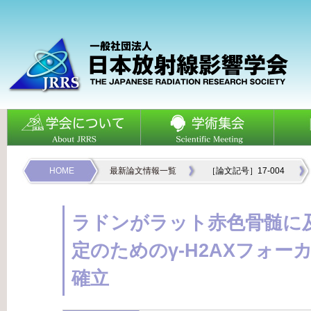
HOME
最新論文情報一覧
［論文記号］17-004
ラドンがラット赤色骨髄に
定のためのγ-H2AXフォ
確立