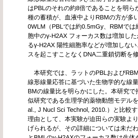
はPBLのそれの約8倍であることを明
種の蓄積が、血液中よりRBMの方が多
0WLM（PBLでは約0.5mGy、RBM
胞中のγ-H2AX フォーカス数は増加
るγ-H2AX 陽性細胞率などが増加し
スを起こすことなくDNA二重鎖切断を
本研究では、ラットのPBLおよびRBMにお
線形線量応答に基づいた生物学的な線量
BMの線量比を明らかにした。本研究で
似研究である生理学的薬物動態モデルを用い
al., J Nucl Sci Technol, 201
理由として、本実験が迫田らの実験よ
げられるが、その詳細については未だわ
とBMLのγ-H2AXのフォーカス数は生