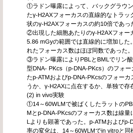
①ラドン曝露によって、バックグラウ
たγ-H2AXフォーカスの直線的なトラ
状のγ-H2AXフォーカスの約10倍であっ
②出現した細胞あたりのγ-H2AXフォー
5.86 mGyの範囲では直線的に増加した
れたフォーカス数はほぼ同数であった
③ラドン曝露によりPBLとBMLでリン酸化
型DNA- PKcs（p-DNA-PKcs）
たp-ATMおよびp-DNA-PKcsのフォー
うか、γ-H2AXに点在するか、単独で存
(2) in vivo実験
①14～60WLMで被ばくしたラットのPBLと
Mとp-DNA-PKcsのフォーカス数は線
Lよりも顕著であった。p-ATMおよびp-DN
率の変化は、14～60WLMでin vitro