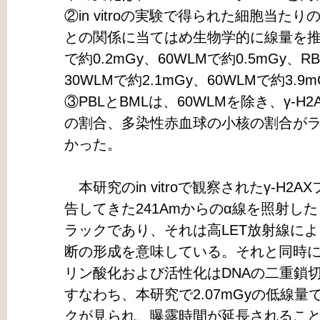
②in vitroの実験で得られた細胞当たり
との関係に当てはめ生物学的に線量を推定
で約0.2mGy、60WLMで約0.5mGy、R
30WLMで約2.1mGy、60WLMで約3.
③PBLとBMLは、60WLMを除き、γ-
の割合、多染性赤血球の小核の割合が
かった。
本研究のin vitroで観察されたγ-H
告してきた241Amからのα線を照射し
ラックであり、それは高LET放射線によ
断の形成を意味している。それと同時に見ら
リン酸化および活性化はDNAの二重鎖
すなわち、本研究で2.07mGyの低線
クが見られ、曝露時間が延長されるこ