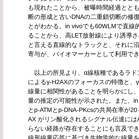
も現れたことから、被曝時間経過ととも
断の形成と古いDNAの二重鎖切断の修
とがわかる。in vivoでも60WLMで
ることから、高LET放射線により誘導さ
と言える直線的なトラックと、それに沿ったp
寄与が、バイオマーカーとして利用で
以上の所見より、α線核種であるラドン
によるγ-H2AXのフォーカスの特徴と、
線量に相関性があることを明らかにし
量の推定の可能性が示された。また、in vivo
とp-ATMとp-DNA-PKcsの共局在率が
AX がリン酸化されるシグナル伝達にはAT
らない経路が存在することにも言及で
線形線量応答に基づき生物学的な線量を