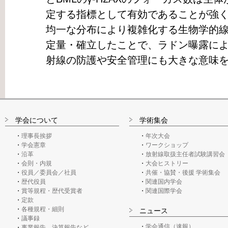
定する指標として有効であることが強
均一な分布により複雑化する生物学的
定量・確立したことで、ラドン曝露に
射線の防護や安全管理にも大きな意味
学会について
学術集会
理事長挨拶
年次大会
学会憲章
ワークショップ
沿革
放射線取扱主任者試験講習会
会則・内規
大会ヒストリー
役員／委員会／社員
共催・協賛・後援 学術集会
歴代役員
関連国内学会
賞等規程・歴代受賞者
関連国際学会
定款
各種規程・細則
ニュース
議事録
学会通信（速報）
事業報告、決算報告など