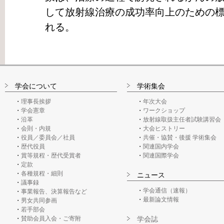
して放射線治療の成功率向上のための
れる。
学会について
学術集会
理事長挨拶
年次大会
学会憲章
ワークショップ
沿革
放射線取扱主任者試験講習会
会則・内規
大会ヒストリー
役員／委員会／社員
共催・協賛・後援 学術集会
歴代役員
関連国内学会
賞等規程・歴代受賞者
関連国際学会
定款
各種規程・細則
ニュース
議事録
学会通信（速報）
事業報告、決算報告など
最新論文情報
男女共同参画
若手部会
賛助会員入会・ご寄附
学会誌