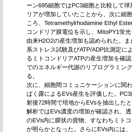
ーン695細胞ではPC3細胞と比較して
リアが増加していたことから、次に細
ころ、Tetramethylrhodamine Ethy
コンドリア膜電位を示し、MitoPY1
由来H2O2の産生増加も認められた。ま
系ストレス試験及びATP/ADP比測定に
るミトコンドリアATPの産生増加を確
でのエネルギー代謝のリプログラミン
る。
次に、細胞間コミュニケーションに関わ
ばく露によるEVs産生を評価した。PC3
射後72時間で培地からEVsを抽出した
解析ではEVs濃度の増加が確認され、
のEVs内に膜状の貨物、すなわちミト
が明らかとなった。さらにEVs内には