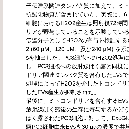
子伝達系関連タンパク質に加えて、ミト
抗酸化物質が含まれていた。実際に、6 
細胞におけるH2O2産生は照射後72時
リアが寄与していることを示唆している
伝達分子としてH2O2の寄与を検証する
2 (60 μM、120 μM、及び240 μM
sを抽出した。PC3細胞へのH2O2処理
し、PC3細胞への放射線ばく露と同様
ドリア関連タンパク質を含有したEVs
処理によってH2O2を介したトコンドリ
したEVs産生が抑制された。
最後に、ミトコンドリアを含有するEV
放射線ばく露後の生存に寄与するかどうか
ばく露されたPC3細胞に対して、ExoGlow
露PC3細胞由来EVsを30 μgの濃度で