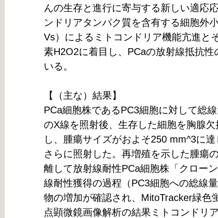
んの生存と進行に寄与する新しい適応
ンドリアタンパク質を含有する細胞外小胞（Extrac
Vs）によるミトコンドリア機能亢進と
素H2O2に着目し、PCaの放射線抵抗
いる。
【（主な）結果】
PCa細胞株であるPC3細胞に対して総線量6
のX線を照射後、生存した細胞を胸腺欠
し、腫瘍サイズがおよそ250 mm^3に達
さらに照射した。再増殖を示した腫瘍
離して放射線耐性PCa細胞株「クローン
線耐性獲得の過程（PC3細胞への総線量
物の増加が確認され、MitoTracker
点顕微鏡画像解析の結果ミトコンドリ