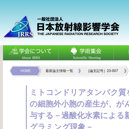
HOME
最新論文情報一覧
［論文記号］23-007
ミトコンドリアタンパク質
の細胞外小胞の産生が、が
与する－過酸化水素による
グラミング現象－