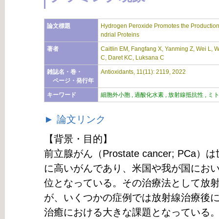
論文標題
Hydrogen Peroxide Promotes the Production
ndrial Proteins
著者
Caitlin EM, Fangfang X, Yanming Z, Wei L, We
C, Daret KC, Luksana C
雑誌名・巻・
Antioxidants, 11(11): 2119, 2022
ページ・発行年
キーワード
細胞外小胞 , 過酸化水素 , 放射線抵抗性 , ミ
► 論文リンク
【背景・目的】
前立腺がん（Prostate cancer; P
に高いがんであり、米国や我が国にお
位となっている。その治療法として放
が、いくつかの症例では放射線治療後に
治癒における大きな課題となっている