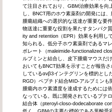
て注目されており、GBM治療効果を向
し、BNCT用のホウ素薬剤の開発には
腫瘍組織への選択的な送達が重要な要
物送達に重要な役割を果たすタンパク質であり、e
ity and retention（EPR）効果
知られる。低分子ホウ素薬剤であるマ
ボレート（maleimide-functionalized clo
ルブミンと結合し、皮下腫瘍マウスだ
おいてもBNCT効果を示すことが報告
しているαvβ3インテグリンを標的とし
RGD）ペプチド結合MID-アルブミン
腫瘍内ホウ素濃度を達成するためには
なっている。既に開発されているプテロ
結合体（pteroyl-closo-dodecaborate
低く、GBMの主要な標的である葉酸受容体α（fol