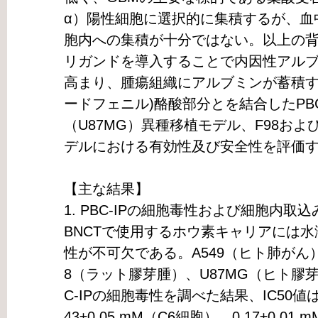
α）陽性細胞に選択的に集積するが、血
胞内への集積が十分ではない。以上の背
リガンドを導入することで内因性アル
高まり、腫瘍組織にアルブミンが蓄積すると
ードフェニル)酪酸部分とを結合したPB
（U87MG）異種移植モデル、F98およ
デルにおける有効性及び安全性を評価
【主な結果】
1. PBC-IPの細胞毒性および細胞内取込
BNCTで使用するホウ素キャリアには
性が不可欠である。A549（ヒト肺がん
8（ラット膠芽腫）、U87MG（ヒト膠
C-IPの細胞毒性を調べた結果、IC50値は0.5
43±0.05 mM（C6細胞）、0.17±0.01 m