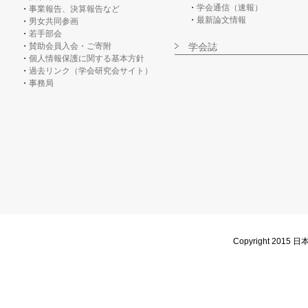
学会通信（速報）
事業報告、決算報告など
最新論文情報
男女共同参画
若手部会
賛助会員入会・ご寄附
学会誌
個人情報保護に関する基本方針
過去リンク（学会研究会サイト）
事務局
Copyright 2015 