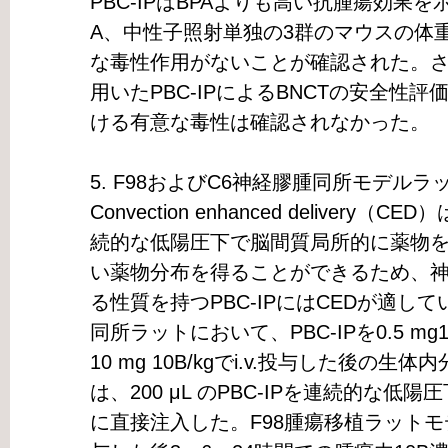
PBC-IPはBPAよりも高い抗腫瘍効果を示
A、中性子照射単独の3群のマウスの体
な毒性作用がないことが確認された。
用いたPBC-IPによるBNCTの安全性
ける有意な毒性は確認されなかった。
5. F98およびC6神経膠腫同所モデル
Convection enhanced deliver
続的な低陽圧下で脳間質局所的に薬物
い薬物分布を得ることができるため、
る性質を持つPBC-IPにはCEDが適して
同所ラットにおいて、PBC-IPを0.5 mg1
10 mg 10B/kgでi.v.投与した後の
は、200 μL のPBC-IPを連続的な低
に直接注入した。F98腫瘍移植ラットモデ