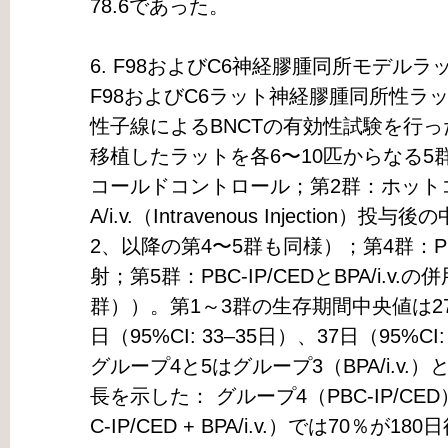
78.6であった。
6. F98およびC6神経膠腫同所モデルラ
F98およびC6ラット神経膠腫同所性ラ
性子線によるBNCTの有効性試験を行
移植したラットを各6〜10匹からなる5
コールドコントロール；第2群：ホットコ
A/i.v.（Intravenous Injection）投与
2、以降の第4〜5群も同様）；第4群：PB
射；第5群：PBC-IP/CEDとBPA/i.
群））。第1～3群の生存期間中央値は27日（
日（95%CI: 33–35日）、37日（95%C
グループ4と5はグループ3（BPA/i.v
長を示した： グループ4（PBC-IP/CE
C-IP/CED + BPA/i.v.）では70％