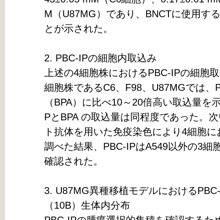
M（U87MG）であり、BNCTに使用
とが示された。
2. PBC-IPの細胞内取込み
上述の4細胞株におけるPBC-IPの細
細胞株であるC6、F98、U87MGでは、PBC-IP
（BPA）に比べ10～20倍高い取込量を示
PとBPA の取込量は同程度であった。
ト抗体を用いた免疫染色により4細胞にお
調べた結果、PBC-IPはA549以外の
確認された。
3. U87MG異種移植モデルにおけるPBC
（10B）生体内分布