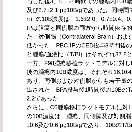
与した後3、6、24時間での腫瘍内10B濃度は、
及び2.7±2.1 μg10B/gであった。同時間での同
n）の10B濃度は、1.6±2.0、0.7±0.4、0.
IPは腫瘍と同側脳の両方から時間依存
た。対側脳（Contralateral Brain
低かった。PBC-IPのCED投与3時間後の
と腫瘍/血液比（T/Bl）はそれぞれ37.8
一方、F98腫瘍移植ラットモデルに対し
後の腫瘍内10B濃度は、それぞれ16.0±4.0お
あり、同側および対側脳からも若干量の10Β
出された。BPA投与後1時間後の10BのT/B
2.2であった。
さらに，C6腫瘍移植ラットモデルに対しP
の10B濃度は、腫瘍、同側脳及び対側脳でそれ
±0.6及び0.6 μg10B/gであり、10BのT