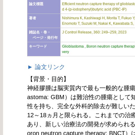
論文標題
Efficient neutron capture therapy of gliobla
d 4-(p-iodophenyl)butyric acid (PBC-IP)
著者
Nishimura K, Kashiwagi H, Morita T, Fukuo Y
Enomoto T, Suzuki M, Nakai K, Kawabata S
雑誌名・巻・
J Control Release, 360: 249–259, 2023
ページ・発行年
キーワード
Glioblastoma , Boron neutron capture therapy
very
► 論文リンク
【背景・目的】
神経膠腫は脳実質内で最も一般的な腫瘍で
astoma: GBM）は難治性の腫瘍とし
性を持ち、完全な外科的除去が難しい
12～18ヵ月と限られる。これまでの治
あり、新しい治療法の開発が求められる
oron neutron capture therapy