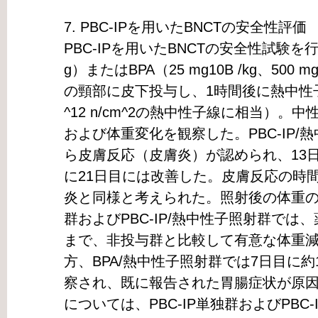
7. PBC-IPを用いたBNCTの安全性評価
PBC-IPを用いたBNCTの安全性試験を行った
g）またはBPA（25 mg10B /kg、50
の頸部に皮下投与し、1時間後に熱中性子
^12 n/cm^2の熱中性子線に相当）。
および体重変化を観察した。PBC-IP
ら皮膚反応（皮膚炎）が認められ、13
に21日目には改善した。皮膚反応の時
炎と同様と考えられた。照射後の体重の変
群およびPBC-IP/熱中性子照射群では
まで、非投与群と比較して有意な体重
方、BPA/熱中性子照射群では7日目に
察され、既に報告された胃腸症状が原
については、PBC-IP単独群およびPBC