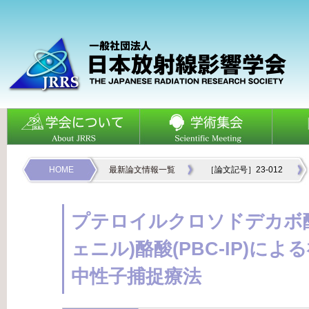
HOME
最新論文情報一覧
［論文記号］23-012
プテロイルクロソドデカボ酸結
ェニル)酪酸(PBC-IP)に
中性子捕捉療法