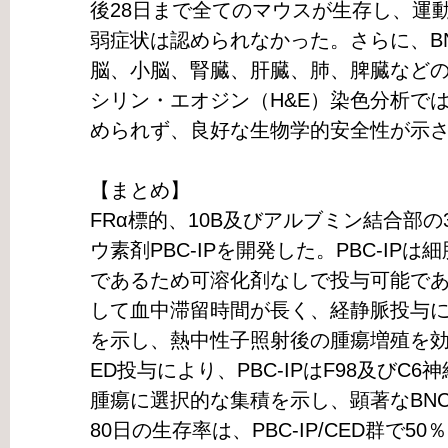
後28日まで全てのマウスが生存し、運
弱症状は認められなかった。さらに、BN
脳、小脳、腎臓、肝臓、肺、脾臓など
シリン・エオジン（H&E）染色分析で
められず、良好な生物学的安全性が示
【まとめ】
FRα標的、10B及びアルブミン結合部
ウ素剤PBC-IPを開発した。PBC-IP
であるため可溶化剤なしで投与可能である。
して血中滞留時間が長く、経静脈投与
を示し、熱中性子照射後の腫瘍増殖を効
ED投与により、PBC-IPはF98及びC
腫瘍に選択的な集積を示し、顕著なBNC
80日の生存率は、PBC-IP/CED群で50％、PB