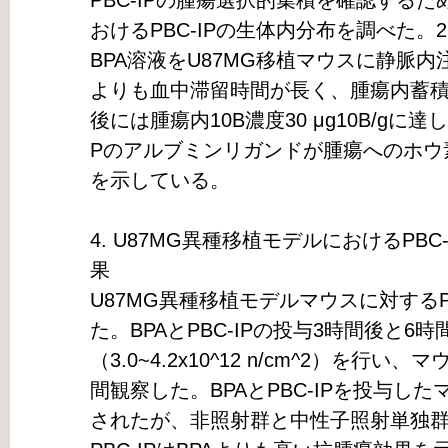
PBC-IPの腫瘍選択的集積を確認するた
おけるPBC-IPの生体内分布を調べた。25 m
BPA溶液をU87MG移植マウスに静脈内注
よりも血中滞留時間が長く、腫瘍内蓄積
後には腫瘍内10B濃度30 μg10B/gに
Pのアルブミンリガンドが腫瘍へのホウ
を示している。
4. U87MG異種移植モデルにおけるPBC
果
U87MG異種移植モデルマウスに対するPB
た。BPAとPBC-IPの投与3時間後と
（3.0~4.2x10^12 n/cm^2）を行
間観察した。BPAとPBC-IPを投与し
されたが、非照射群と中性子照射単独