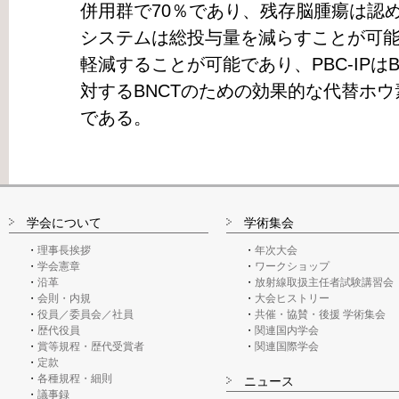
併用群で70％であり、残存脳腫瘍は認めら
システムは総投与量を減らすことが可
軽減することが可能であり、PBC-IPは
対するBNCTのための効果的な代替ホ
である。
学会について
学術集会
理事長挨拶
年次大会
学会憲章
ワークショップ
沿革
放射線取扱主任者試験講習会
会則・内規
大会ヒストリー
役員／委員会／社員
共催・協賛・後援 学術集会
歴代役員
関連国内学会
賞等規程・歴代受賞者
関連国際学会
定款
各種規程・細則
ニュース
議事録