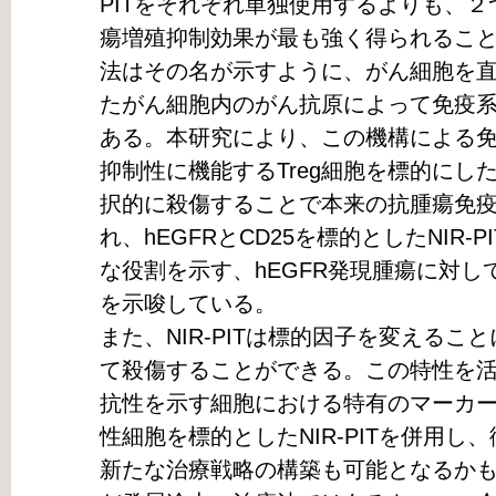
PITをそれぞれ単独使用するよりも、
瘍増殖抑制効果が最も強く得られるこ
法はその名が示すように、がん細胞を
たがん細胞内のがん抗原によって免疫
ある。本研究により、この機構による
抑制性に機能するTreg細胞を標的にしたNI
択的に殺傷することで本来の抗腫瘍免
れ、hEGFRとCD25を標的としたNIR-
な役割を示す、hEGFR発現腫瘍に対
を示唆している。
また、NIR-PITは標的因子を変える
て殺傷することができる。この特性を
抗性を示す細胞における特有のマーカ
性細胞を標的としたNIR-PITを併用
新たな治療戦略の構築も可能となるかもし