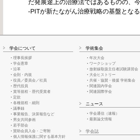
だ発展途上の治療法ではあるものの、今
-PITが新たながん治療戦略の基盤とな
学会について
学術集会
理事長挨拶
年次大会
学会憲章
ワークショップ
沿革
放射線取扱主任者試験講習会
会則・内規
大会ヒストリー
役員／委員会／社員
共催・協賛・後援 学術集会
歴代役員
関連国内学会
賞等規程・歴代受賞者
関連国際学会
定款
各種規程・細則
ニュース
議事録
学会通信（速報）
事業報告、決算報告など
最新論文情報
男女共同参画
若手部会
賛助会員入会・ご寄附
学会誌
個人情報保護に関する基本方針