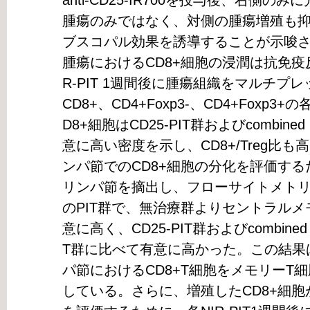
anti-CD25-IR700を投与後、右側
腫瘍のみではなく、対側の腫瘍増殖も抑制され
ブスコパル効果を誘導することが示唆
腫瘍におけるCD8+細胞の浸潤は抗免疫
R-PIT 1週間後に腫瘍組織をマルチプ
CD8+、CD4+Foxp3-、CD4+Fox
D8+細胞はCD25-PIT群およびcombin
意に高い密度を示し、CD8+/Treg比
ンパ節でのCD8+細胞の分化を評価するため
リンパ節を摘出し、フローサイトメト
のPIT群で、無治療群よりセントラルメモ
意に高く、CD25-PIT群およびcombined
T群に比べて有意に高かった。この結果は、
パ節におけるCD8+T細胞をメモリーT
している。さらに、増殖したCD8+細