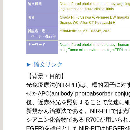
論文標題
Near-infrared photoimmunotherapy targeti
ing current and future clinical trials
著者
Okada R, Furusawa A, Vermeer DW, Inagaki 
Spanos WC, Allen CT, Kobayashi H
雑誌名・巻・
eBioMedicine, 67: 103345, 2021
ページ・発行年
キーワード
Near-infrared photoimmunotherapy , human E
cell , Tumor microenvironments , mEERL cel
► 論文リンク
【背景・目的】
光免疫療法(NIR-PIT)は、標的因子
せたAPC(antibody-photoabsorber-
後、近赤外光を照射することで急速に
新規がん治療法である。NIR-PITで
シアニン化合物であるIR700が用いら
EGFR)を標的としたNIR-PITはhE