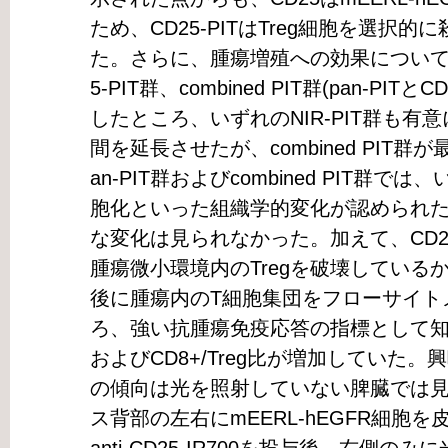
ため、CD25-PITはTreg細胞を選択
た。さらに、腫瘍増殖への効果について無治
5-PIT群、combined PIT群(pan-PI
したところ、いずれのNIR-PIT群も
間を延長させたが、combined PIT
an-PIT群およびcombined PIT群
胞化といった組織学的変化が認められたが、
な変化は見られなかった。加えて、CD25-PI
腫瘍微小環境内のTregを破壊している
後に腫瘍内のT細胞集団をフローサイト
ろ、強い抗腫瘍免疫応答の指標として知られるC
およびCD8+/Treg比が増加していた。
の傾向は光を照射していない脾臓では
ス背部の左右にmEERL-hEGFR細胞を皮