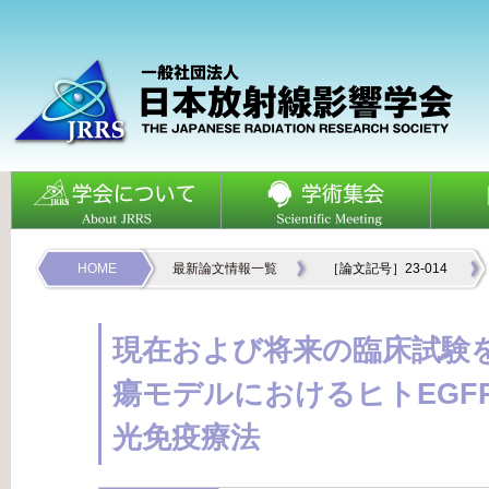
HOME
最新論文情報一覧
［論文記号］23-014
現在および将来の臨床試験
瘍モデルにおけるヒトEGF
光免疫療法