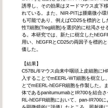
誘導し、その効果はヌードマウス皮下
れている。また、NIR-PITは腫瘍微
も可能であり、例えばCD25を標的とした
性T細胞(Treg細胞)を選択的に枯渇さ
る。本研究では、新たに樹立したhEG
用い、hEGFRとCD25の両因子を標的と
価した。
【結果】
C57BL/6マウス由来中咽頭上皮細胞にHPV
入することでmEERL-WT細胞を樹立し
とでmEERL-hEGFR細胞を作製した。
体であるpanitumumabとIR700を結合さ
RL-hEGFR細胞において、pan-IR700による
を顕微鏡的に評価したところ、照射後