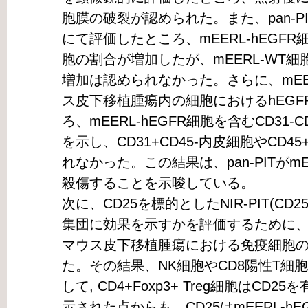
胞膜の破裂が認められた。また、pan-P
にて評価したところ、mEERL-hEGF
胞の割合が増加したが、mEERL-WT
増加は認められなかった。さらに、mEER
ス皮下移植腫瘍内の細胞におけるhEG
ろ、mEERL-hEGFR細胞を含むCD31-
を示し、CD31+CD45-内皮細胞やCD
れなかった。この結果は、pan-PITがmE
殺傷することを示唆している。
次に、CD25を標的としたNIR-PIT(CD
集団に効果を示すかを評価するために、mE
マウス皮下移植腫瘍における免疫細胞の
た。その結果、NK細胞やCD8陽性T細胞、C
して, CD4+Foxp3+ Treg細胞はC
示された点からも、CD25はmEERL-h