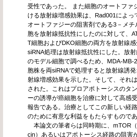
受性であった。 また細胞のオートファジー
ける放射線増感効果は、Rad001によ
オートファジーの阻害剤である3－メチルア
胞を放射線抵抗性にしたのに対して、ATG5
T細胞およびDKO細胞の両方を放射線感受性に
siRNA処理は放射線抵抗性にした。放
のモデル細胞で調べるため、MDA-MB-2
胞株を両siRNAで処理すると放射線誘
射線増感効果を示した。そして、それはR
された。これはプロアポトーシスのタ
ーの誘導が癌細胞を治療に対して高感
報告である。治療としてこの新しい経
のために有意な利益をもたらすもので
本論文の筆者らは同時期に、mTOR（mammali
cin）あるいはアポトーシス経路の阻害