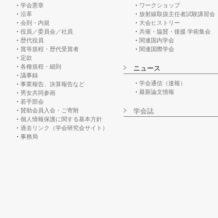
学会憲章
ワークショップ
沿革
放射線取扱主任者試験講習会
会則・内規
大会ヒストリー
役員／委員会／社員
共催・協賛・後援 学術集会
歴代役員
関連国内学会
賞等規程・歴代受賞者
関連国際学会
定款
各種規程・細則
ニュース
議事録
学会通信（速報）
事業報告、決算報告など
最新論文情報
男女共同参画
若手部会
賛助会員入会・ご寄附
学会誌
個人情報保護に関する基本方針
過去リンク（学会研究会サイト）
事務局