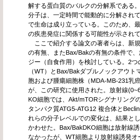
解する蛋白質のバルクの分解系である
分子は、一定時間で能動的に分解され
で生命は成り立っている。このため、
の疾患発症に関係する可能性が示され
ここで紹介する論文の著者らは、新規のm
の有無、またBax/Bakの有無の条件
ジー（自食作用）を検討している。2つ
（WT）とBax/Bakダブルノックアウト
胞および腫瘍細胞株（MDA-MB-231乳
が、この研究に使用された。放射線(0~6 G
KO細胞では、Akt/mTORシグナリン
タンパク質ATG5-ATG12 複合体とBec
れらの分子レベルでの変化は、結果と
かわせた。Bax/BakDKO細胞は放射
なかったが、WT細胞より放射線誘発オ