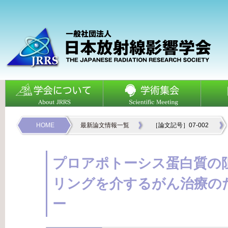
HOME
最新論文情報一覧
［論文記号］07-002
プロアポトーシス蛋白質の阻
リングを介するがん治療の
ー