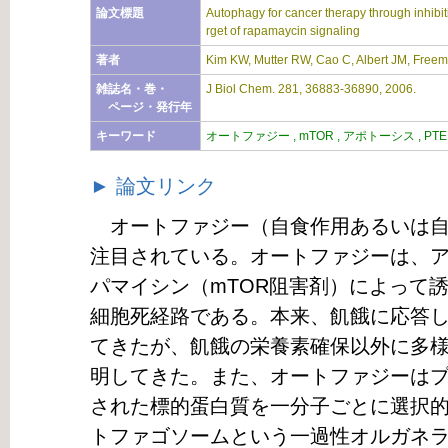
論文標題
Autophagy for cancer therapy through inhibi
rget of rapamaycin signaling
著者
Kim KW, Mutter RW, Cao C, Albert JM, Freem
雑誌名・巻・
J Biol Chem. 281, 36883-36890, 2006.
ページ・発行年
キーワード
オートファジー , mTOR , アポトーシス , PTEN 
► 論文リンク
オートファジー（自食作用あるいは自
注目されている。オートファジーは、
パマイシン（mTOR阻害剤）によって
細胞死経路である。本来、飢餓に応答
てきたが、飢餓の栄養素確保以外に多
明してきた。また、オートファジーは
された標的蛋白質を一分子ごとに選択
トファゴソームという一過性オルガネ